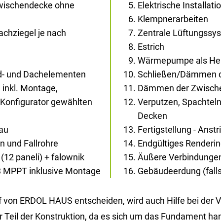
Zwischendecke ohne
Elektrische Installati
Klempnerarbeiten
chziegel je nach
Zentrale Lüftungssys
Estrich
Wärmepumpe als Heiz
d- und Dachelementen
Schließen/Dämmen d
 inkl. Montage,
Dämmen der Zwisch
Konfigurator gewählten
Verputzen, Spachtel
Decken
bau
Fertigstellung - Anst
 und Fallrohre
Endgültiges Renderi
(12 paneli) + falownik
Äußere Verbindunge
3 MPPT inklusive Montage
Gebäudeerdung (falls 
uf von ERDOL HAUS entscheiden, wird auch Hilfe bei der 
ger Teil der Konstruktion, da es sich um das Fundament 