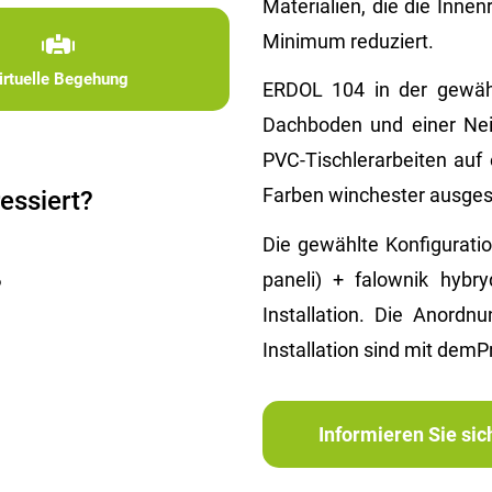
Materialien, die die Inn
Minimum reduziert.
irtuelle Begehung
ERDOL 104 in der gewähl
Dachboden und einer Ne
PVC-Tischlerarbeiten auf
Farben winchester ausgest
essiert?
Die gewählte Konfiguratio
paneli) + falownik hybr
?
Installation. Die Anordnu
Installation sind mit demPr
Informieren Sie si