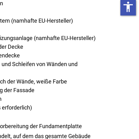
on
accessibility
tem (namhafte EU-Hersteller)
ungsanlage (namhafte EU-Hersteller)
er Decke
endecke
n und Schleifen von Wänden und
rich der Wände, weiße Farbe
ng der Fassade
n
erforderlich)
Vorbereitung der Fundamentplatte
handelt, auf dem das gesamte Gebäude