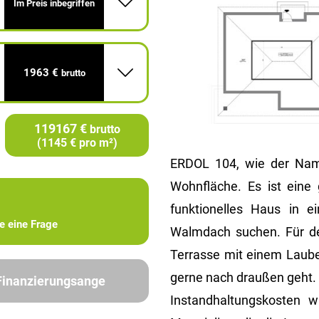
Im Preis inbegriffen
1963 €
brutto
119167 €
brutto
(1145 € pro m²)
ERDOL 104, wie der Nam
Wohnfläche. Es ist eine 
funktionelles Haus in e
ie eine Frage
Walmdach suchen. Für den
Terrasse mit einem Laub
gerne nach draußen geht. 
 Finanzierungsange
Instandhaltungskosten 