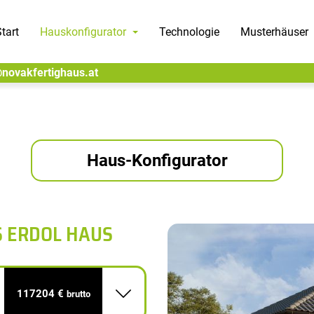
tart
Hauskonfigurator
Technologie
Musterhäuser
@novakfertighaus.at
Haus-Konfigurator
S ERDOL HAUS
117204 €
brutto