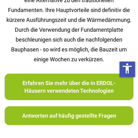
eine Alternative zu den traditionellen
Fundamenten. Ihre Hauptvorteile sind definitiv die
kürzere Ausführungszeit und die Wärmedämmung.
Durch die Verwendung der Fundamentplatte
beschleunigen sich auch die nachfolgenden
Bauphasen - so wird es möglich, die Bauzeit um
einige Wochen zu verkürzen.
accessibility
Erfahren Sie mehr über die in ERDOL-
Häusern verwendeten Technologien
Antworten auf häufig gestellte Fragen