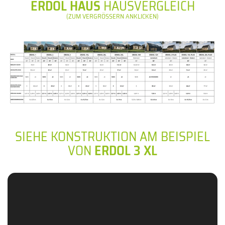
ERDOL HAUS
HAUSVERGLEICH
(ZUM VERGRÖSSERN ANKLICKEN)
SIEHE KONSTRUKTION AM BEISPIEL
VON
ERDOL 3 XL