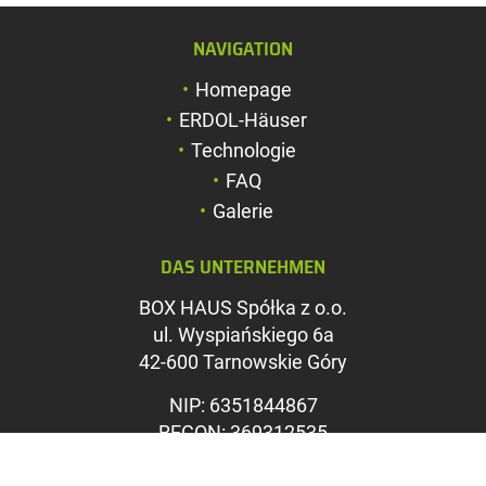
NAVIGATION
Schriftgröße verg
Homepage
Schriftgröße verk
ERDOL-Häuser
Zeichenabstand v
Technologie
FAQ
Zeichenabstand v
Galerie
Farben umkehren
DAS UNTERNEHMEN
Graustufen
BOX HAUS Spółka z o.o.
Großer Mauszeig
ul. Wyspiańskiego 6a
Leseführung
42-600 Tarnowskie Góry
Links unterstreic
NIP: 6351844867
REGON: 369312535
KRS: 0000715071