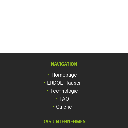
NAVIGATION
Schriftgröße verg
Homepage
Schriftgröße verk
ERDOL-Häuser
Zeichenabstand v
Technologie
FAQ
Zeichenabstand v
Galerie
Farben umkehren
DAS UNTERNEHMEN
Graustufen