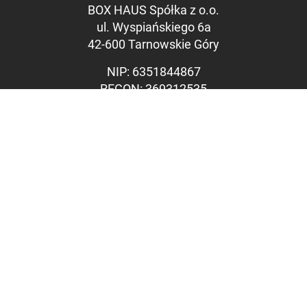
BOX HAUS Spółka z o.o.
Großer Mauszeig
ul. Wyspiańskiego 6a
Leseführung
42-600 Tarnowskie Góry
Links unterstreic
NIP: 6351844867
REGON: 369312535
KRS: 0000715071
Sąd Rejonowy w Katowicach,
Wydział VIII Gospodarczy KRS
Kapitał zakładowy: 1.100.000
PLN
VERKAUFSBÜRO
Industriestraße 20
2292 Engelhartstetten
tel.:
+43 664 1477455
e-mail: