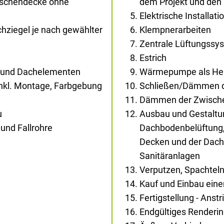
wischendecke ohne
dem Projekt und den
Elektrische Installati
ziegel je nach gewählter
Klempnerarbeiten
Zentrale Lüftungssys
Estrich
- und Dachelementen
Wärmepumpe als Heiz
inkl. Montage, Farbgebung
Schließen/Dämmen d
Dämmen der Zwisch
u
Ausbau und Gestaltun
und Fallrohre
Dachbodenbelüftung,
Decken und der Dachs
Sanitäranlagen
Verputzen, Spachtel
Kauf und Einbau eine
Fertigstellung - Anst
Endgültiges Renderi