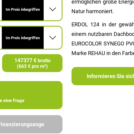
ermöglichen große Energi
Im Preis inbegriffen
Natur harmoniert.
ERDOL 124 in der gewähl
einem nutzbaren Dachbode
Im Preis inbegriffen
EUROCOLOR SYNEGO PVC-Ti
Marke REHAU in den Farbe
147377 €
brutto
(663 € pro m²)
Informieren Sie si
ie eine Frage
 Finanzierungsange