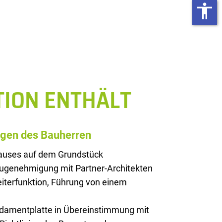
accessibility
TION ENTHÄLT
ngen des Bauherren
Hauses auf dem Grundstück
augenehmigung mit Partner-Architekten
iterfunktion, Führung von einem
ndamentplatte in Übereinstimmung mit