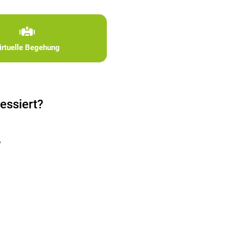
irtuelle Begehung
essiert?
?