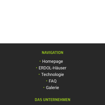
NAVIGATION
Schriftgröße verg
Homepage
Schriftgröße verk
ERDOL-Häuser
Zeichenabstand v
Technologie
FAQ
Zeichenabstand v
Galerie
Farben umkehren
DAS UNTERNEHMEN
Graustufen