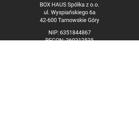
BOX HAUS Spółka z o.o.
Großer Mauszeig
ul. Wyspiańskiego 6a
Leseführung
42-600 Tarnowskie Góry
Links unterstreic
NIP: 6351844867
REGON: 369312535
KRS: 0000715071
Sąd Rejonowy w Katowicach,
Wydział VIII Gospodarczy KRS
Kapitał zakładowy: 1.100.000
PLN
VERKAUFSBÜRO
Industriestraße 20
2292 Engelhartstetten
tel.:
+43 664 1477455
e-mail: