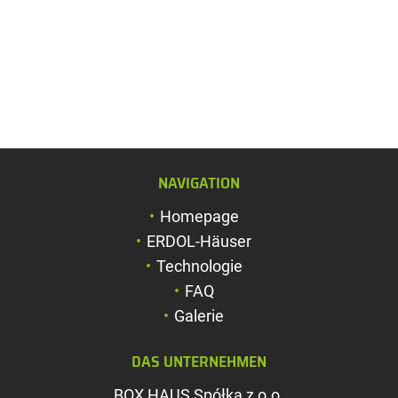
Schriftgröße verg
Schriftgröße verk
Zeichenabstand v
NAVIGATION
Zeichenabstand v
Homepage
Farben umkehren
ERDOL-Häuser
Technologie
Graustufen
FAQ
Großer Mauszeig
Galerie
Leseführung
DAS UNTERNEHMEN
Links unterstreic
BOX HAUS Spółka z o.o.