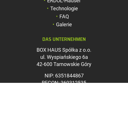
ERDOL-Häuser
Zeichenabstand v
Technologie
FAQ
Zeichenabstand v
Galerie
Farben umkehren
DAS UNTERNEHMEN
Graustufen
BOX HAUS Spółka z o.o.
Großer Mauszeig
ul. Wyspiańskiego 6a
Leseführung
42-600 Tarnowskie Góry
Links unterstreic
NIP: 6351844867
REGON: 369312535
KRS: 0000715071
Sąd Rejonowy w Katowicach,
Wydział VIII Gospodarczy KRS
Kapitał zakładowy: 1.100.000
PLN