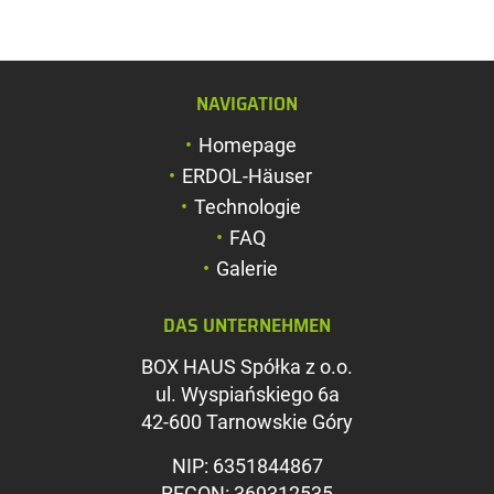
NAVIGATION
Schriftgröße verg
Homepage
Schriftgröße verk
ERDOL-Häuser
Zeichenabstand v
Technologie
FAQ
Zeichenabstand v
Galerie
Farben umkehren
DAS UNTERNEHMEN
Graustufen
BOX HAUS Spółka z o.o.
Großer Mauszeig
ul. Wyspiańskiego 6a
Leseführung
42-600 Tarnowskie Góry
Links unterstreic
NIP: 6351844867
REGON: 369312535