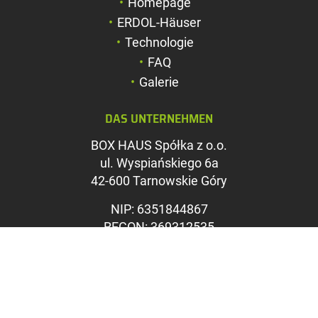
Homepage
Schriftgröße verk
ERDOL-Häuser
Zeichenabstand v
Technologie
FAQ
Zeichenabstand v
Galerie
Farben umkehren
DAS UNTERNEHMEN
Graustufen
BOX HAUS Spółka z o.o.
Großer Mauszeig
ul. Wyspiańskiego 6a
Leseführung
42-600 Tarnowskie Góry
Links unterstreic
NIP: 6351844867
REGON: 369312535
KRS: 0000715071
Sąd Rejonowy w Katowicach,
Wydział VIII Gospodarczy KRS
Kapitał zakładowy: 1.100.000
PLN