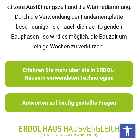
kürzere Ausführungszeit und die Wärmedämmung.
Durch die Verwendung der Fundamentplatte
beschleunigen sich auch die nachfolgenden
Bauphasen - so wird es möglich, die Bauzeit um
einige Wochen zu verkürzen.
Erfahren Sie mehr über die in ERDOL-
Häusern verwendeten Technologien
Antworten auf häufig gestellte Fragen
ERDOL HAUS
HAUSVERGLEICH
accessibility
(ZUM VERGRÖSSERN ANKLICKEN)