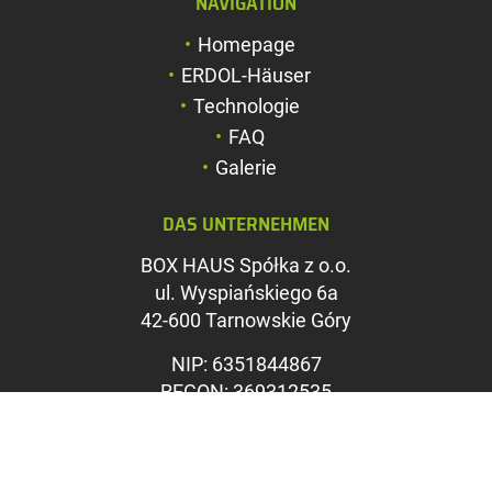
NAVIGATION
Schriftgröße verg
Homepage
Schriftgröße verk
ERDOL-Häuser
Zeichenabstand v
Technologie
FAQ
Zeichenabstand v
Galerie
Farben umkehren
DAS UNTERNEHMEN
Graustufen
BOX HAUS Spółka z o.o.
Großer Mauszeig
ul. Wyspiańskiego 6a
Leseführung
42-600 Tarnowskie Góry
Links unterstreic
NIP: 6351844867
REGON: 369312535
KRS: 0000715071
Sąd Rejonowy w Katowicach,
Wydział VIII Gospodarczy KRS