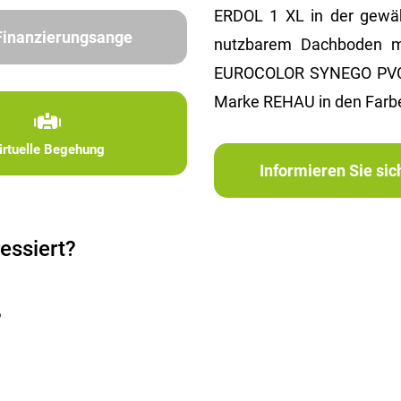
ERDOL 1 XL in der gewäh
 Finanzierungsange
nutzbarem Dachboden mi
EUROCOLOR SYNEGO PVC-Ti
Marke REHAU in den Farbe
irtuelle Begehung
Informieren Sie si
essiert?
?