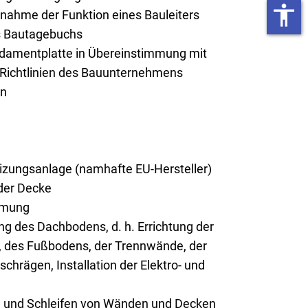
accessibility
rnahme der Funktion eines Bauleiters
es Bautagebuchs
ndamentplatte in Übereinstimmung mit
 Richtlinien des Bauunternehmens
on
ungsanlage (namhafte EU-Hersteller)
er Decke
mmung
g des Dachbodens, d. h. Errichtung der
 des Fußbodens, der Trennwände, der
chrägen, Installation der Elektro- und
n und Schleifen von Wänden und Decken