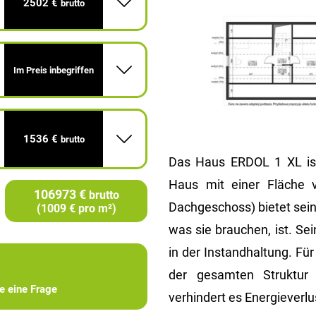
2502 €
brutto
Im Preis inbegriffen
1536 €
brutto
Das Haus ERDOL 1 XL ist
Haus mit einer Fläche 
106973 €
brutto
Dachgeschoss) bietet sei
(1009 € pro m²)
was sie brauchen, ist. Se
in der Instandhaltung. Fü
der gesamten Struktur 
ie eine Frage
verhindert es Energieverlu