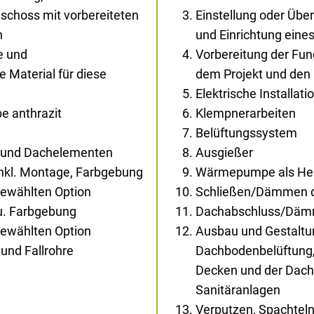
schoss mit vorbereiteten
Einstellung oder Übe
n
und Einrichtung ein
e und
Vorbereitung der Fu
Material für diese
dem Projekt und den
Elektrische Installati
e anthrazit
Klempnerarbeiten
Belüftungssystem
- und Dachelementen
Ausgießer
inkl. Montage, Farbgebung
Wärmepumpe als Heiz
gewählten Option
Schließen/Dämmen d
au. Farbgebung
Dachabschluss/Dä
gewählten Option
Ausbau und Gestaltun
und Fallrohre
Dachbodenbelüftung,
Decken und der Dachs
Sanitäranlagen
Verputzen, Spachtel