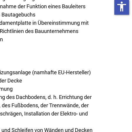
accessibility
rnahme der Funktion eines Bauleiters
es Bautagebuchs
ndamentplatte in Übereinstimmung mit
 Richtlinien des Bauunternehmens
on
ungsanlage (namhafte EU-Hersteller)
er Decke
mmung
g des Dachbodens, d. h. Errichtung der
 des Fußbodens, der Trennwände, der
chrägen, Installation der Elektro- und
n und Schleifen von Wänden und Decken