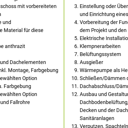
schoss mit vorbereiteten
Einstellung oder Übe
n
und Einrichtung ein
e und
Vorbereitung der Fu
Material für diese
dem Projekt und den
Elektrische Installati
e anthrazit
Klempnerarbeiten
Belüftungssystem
- und Dachelementen
Ausgießer
inkl. Montage, Farbgebung
Wärmepumpe als Heiz
gewählten Option
Schließen/Dämmen d
au. Farbgebung
Dachabschluss/Dä
gewählten Option
Ausbau und Gestaltun
und Fallrohre
Dachbodenbelüftung,
Decken und der Dachs
Sanitäranlagen
Verputzen, Spachtel