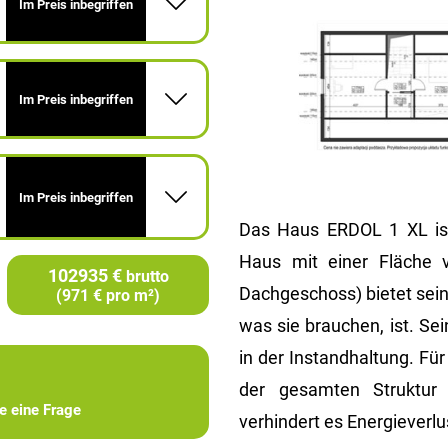
Im Preis inbegriffen
Im Preis inbegriffen
Im Preis inbegriffen
Das Haus ERDOL 1 XL ist
Haus mit einer Fläche 
102935 €
brutto
Dachgeschoss) bietet sei
(971 € pro m²)
was sie brauchen, ist. Se
in der Instandhaltung. Fü
der gesamten Struktur 
ie eine Frage
verhindert es Energieverlu