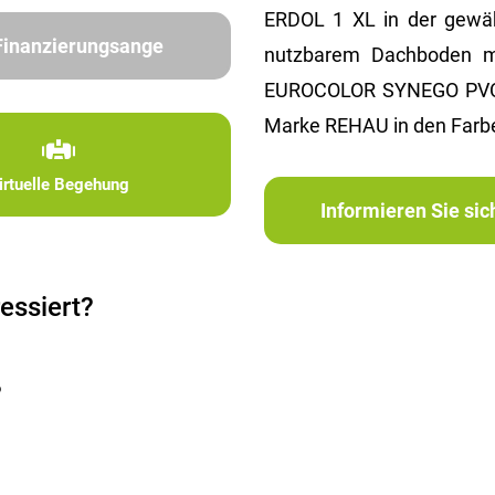
ERDOL 1 XL in der gewäh
 Finanzierungsange
nutzbarem Dachboden mi
EUROCOLOR SYNEGO PVC-Ti
Marke REHAU in den Farbe
irtuelle Begehung
Informieren Sie si
essiert?
?