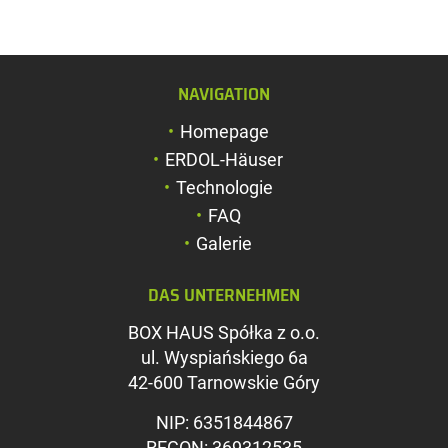
NAVIGATION
Schriftgröße verg
Homepage
Schriftgröße verk
ERDOL-Häuser
Zeichenabstand v
Technologie
FAQ
Zeichenabstand v
Galerie
Farben umkehren
DAS UNTERNEHMEN
Graustufen
BOX HAUS Spółka z o.o.
Großer Mauszeig
ul. Wyspiańskiego 6a
Leseführung
42-600 Tarnowskie Góry
Links unterstreic
NIP: 6351844867
REGON: 369312535