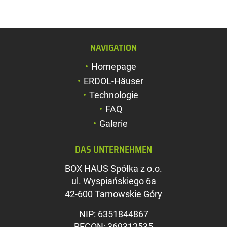
NAVIGATION
Schriftgröße verg
Homepage
Schriftgröße verk
ERDOL-Häuser
Zeichenabstand v
Technologie
FAQ
Zeichenabstand v
Galerie
Farben umkehren
DAS UNTERNEHMEN
Graustufen
BOX HAUS Spółka z o.o.
Großer Mauszeig
ul. Wyspiańskiego 6a
Leseführung
42-600 Tarnowskie Góry
Links unterstreic
NIP: 6351844867
REGON: 369312535