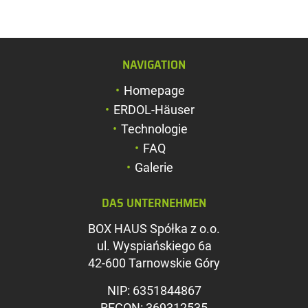
NAVIGATION
Schriftgröße verg
Homepage
Schriftgröße verk
ERDOL-Häuser
Zeichenabstand v
Technologie
FAQ
Zeichenabstand v
Galerie
Farben umkehren
DAS UNTERNEHMEN
Graustufen
BOX HAUS Spółka z o.o.
Großer Mauszeig
ul. Wyspiańskiego 6a
Leseführung
42-600 Tarnowskie Góry
Links unterstreic
NIP: 6351844867
REGON: 369312535