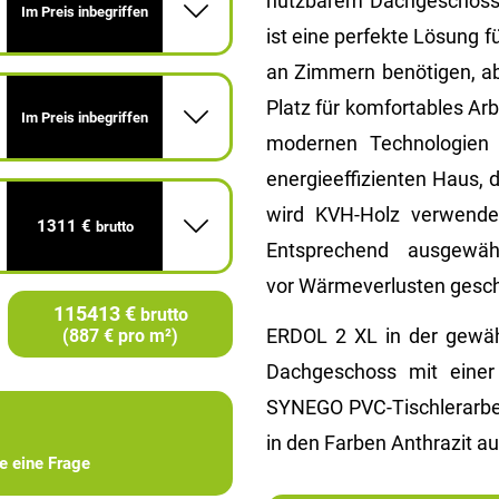
nutzbarem Dachgeschoss) 
Im Preis inbegriffen
ist eine perfekte Lösung f
an Zimmern benötigen, a
Platz für komfortables Ar
Im Preis inbegriffen
modernen Technologien
energieeffizienten Haus, d
wird KVH-Holz verwendet
1311 €
brutto
Entsprechend ausgewä
vor Wärmeverlusten gesch
115413 €
brutto
ERDOL 2 XL in der gewähl
(887 € pro m²)
Dachgeschoss mit eine
SYNEGO PVC-Tischlerarbei
in den Farben Anthrazit au
ie eine Frage