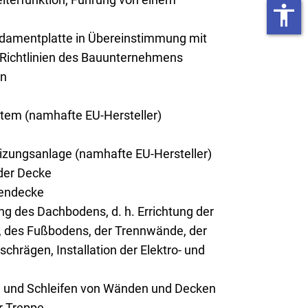
accessibility
ndamentplatte in Übereinstimmung mit
 Richtlinien des Bauunternehmens
on
tem (namhafte EU-Hersteller)
ungsanlage (namhafte EU-Hersteller)
er Decke
endecke
g des Dachbodens, d. h. Errichtung der
 des Fußbodens, der Trennwände, der
chrägen, Installation der Elektro- und
n und Schleifen von Wänden und Decken
r Treppe