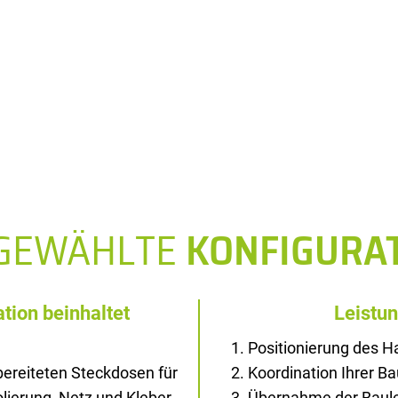
SGEWÄHLTE
KONFIGURA
tion beinhaltet
Leistu
Positionierung des 
ereiteten Steckdosen für
Koordination Ihrer B
solierung, Netz und Kleber
Übernahme der Baule