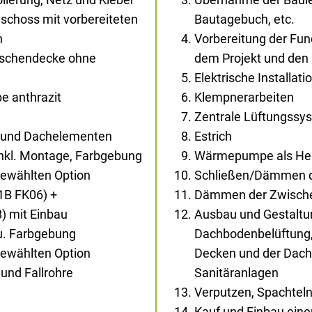
schoss mit vorbereiteten
Bautagebuch, etc.
n
Vorbereitung der Fu
wischendecke ohne
dem Projekt und den
Elektrische Installati
e anthrazit
Klempnerarbeiten
Zentrale Lüftungssys
- und Dachelementen
Estrich
inkl. Montage, Farbgebung
Wärmepumpe als Heiz
gewählten Option
Schließen/Dämmen d
1B FK06) +
Dämmen der Zwisch
) mit Einbau
Ausbau und Gestaltun
au. Farbgebung
Dachbodenbelüftung,
gewählten Option
Decken und der Dachs
und Fallrohre
Sanitäranlagen
Verputzen, Spachtel
Kauf und Einbau eine