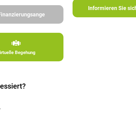
Informieren Sie si
 Finanzierungsange
irtuelle Begehung
essiert?
?