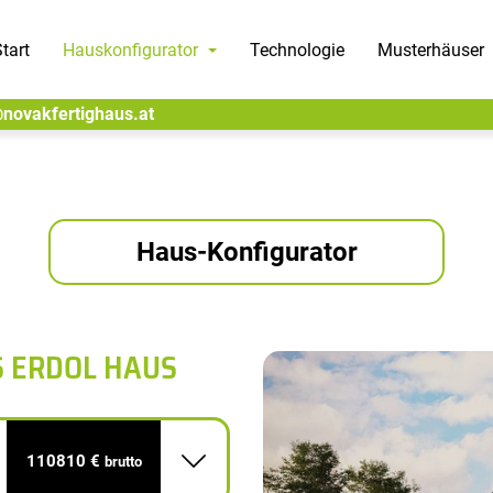
tart
Hauskonfigurator
Technologie
Musterhäuser
@novakfertighaus.at
Haus-Konfigurator
S ERDOL HAUS
110810 €
brutto