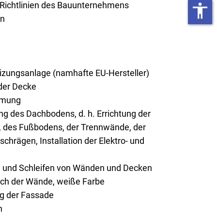
 Richtlinien des Bauunternehmens
accessibility
on
ungsanlage (namhafte EU-Hersteller)
er Decke
mmung
g des Dachbodens, d. h. Errichtung der
 des Fußbodens, der Trennwände, der
chrägen, Installation der Elektro- und
n und Schleifen von Wänden und Decken
rich der Wände, weiße Farbe
ng der Fassade
n