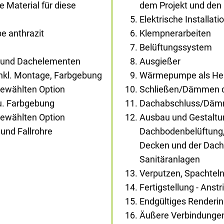
Material für diese
dem Projekt und den
Elektrische Installati
e anthrazit
Klempnerarbeiten
Belüftungssystem
- und Dachelementen
Ausgießer
inkl. Montage, Farbgebung
Wärmepumpe als Heiz
gewählten Option
Schließen/Dämmen d
au. Farbgebung
Dachabschluss/Dä
gewählten Option
Ausbau und Gestaltun
und Fallrohre
Dachbodenbelüftung,
Decken und der Dachs
Sanitäranlagen
Verputzen, Spachtel
Fertigstellung - Anst
Endgültiges Renderi
Äußere Verbindunge