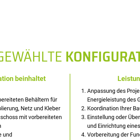
SGEWÄHLTE
KONFIGURA
tion beinhaltet
Leistu
Anpassung des Proje
ereiteten Behältern für
Energieleistung des
solierung, Netz und Kleber
Koordination Ihrer B
schoss mit vorbereiteten
Einstellung oder Übe
n
und Einrichtung ein
e und
Vorbereitung der Fu