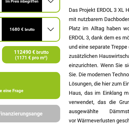
Im Preis inbegriffen
Das Projekt ERDOL 3 XL Ha
mit nutzbarem Dachboden)
Platz im Alltag haben wo
1680 €
brutto
ERDOL 3, dank dem es mög
und eine separate Treppe 
112490 €
brutto
zusätzlichen Hauswirtsch
(1171 € pro m²)
einzurichten. Wenn Sie s
Sie. Die modernen Techno
Lösungen, die hier zum E
ie eine Frage
Haus, das im Einklang mi
verwendet, das die Grun
ausgewählte Dämm
 Finanzierungsange
vor Wärmeverlusten gesch