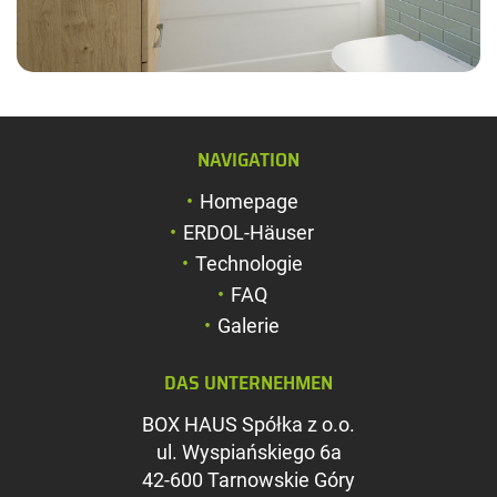
Schriftgröße verg
NAVIGATION
Schriftgröße verk
Zeichenabstand v
Homepage
ERDOL-Häuser
Zeichenabstand v
Technologie
Farben umkehren
FAQ
Galerie
Graustufen
Großer Mauszeig
DAS UNTERNEHMEN
Leseführung
BOX HAUS Spółka z o.o.
ul. Wyspiańskiego 6a
Links unterstreic
42-600 Tarnowskie Góry