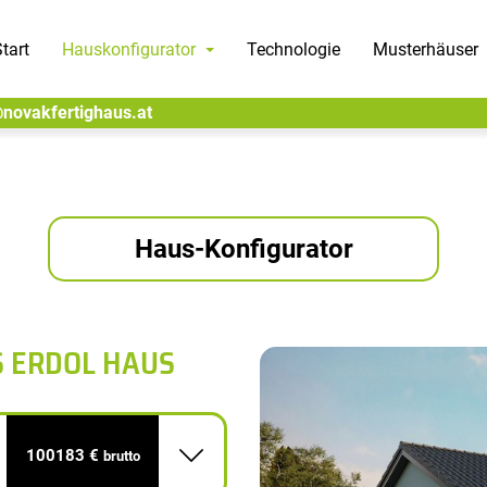
tart
Hauskonfigurator
Technologie
Musterhäuser
@novakfertighaus.at
Haus-Konfigurator
S ERDOL HAUS
100183 €
brutto