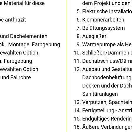
Material für diese
dem Projekt und den
Elektrische Installati
e anthrazit
Klempnerarbeiten
Belüftungssystem
- und Dachelementen
Ausgießer
inkl. Montage, Farbgebung
Wärmepumpe als Heiz
gewählten Option
Schließen/Dämmen d
au. Farbgebung
Dachabschluss/Dä
gewählten Option
Ausbau und Gestaltun
und Fallrohre
Dachbodenbelüftung,
Decken und der Dachs
Sanitäranlagen
Verputzen, Spachtel
Fertigstellung - Anst
Endgültiges Renderi
Äußere Verbindunge