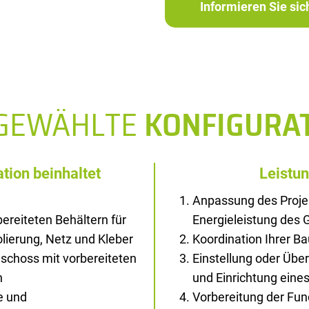
Informieren Sie si
SGEWÄHLTE
KONFIGURA
tion beinhaltet
Leistu
Anpassung des Proje
ereiteten Behältern für
Energieleistung des
solierung, Netz und Kleber
Koordination Ihrer B
schoss mit vorbereiteten
Einstellung oder Übe
n
und Einrichtung ein
e und
Vorbereitung der Fu