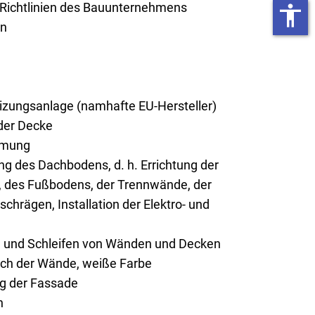
 Richtlinien des Bauunternehmens
accessibility
on
ungsanlage (namhafte EU-Hersteller)
er Decke
mmung
g des Dachbodens, d. h. Errichtung der
 des Fußbodens, der Trennwände, der
chrägen, Installation der Elektro- und
n und Schleifen von Wänden und Decken
rich der Wände, weiße Farbe
ng der Fassade
n