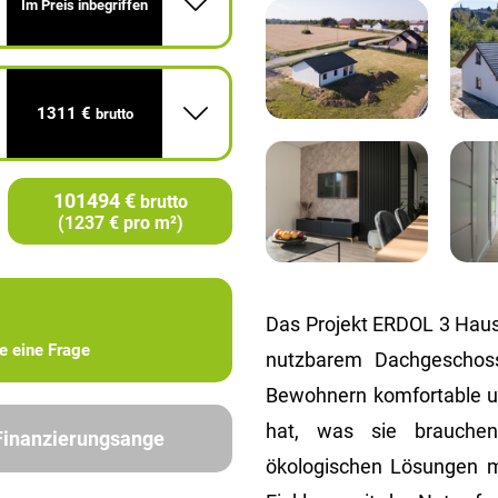
Im Preis inbegriffen
1311 €
brutto
101494 €
brutto
(1237 € pro m²)
Das Projekt ERDOL 3 Haus 
ie eine Frage
nutzbarem Dachgeschoss
Bewohnern komfortable un
hat, was sie brauchen
 Finanzierungsange
ökologischen Lösungen m