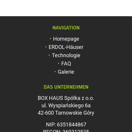
NAVIGATION
Schriftgröße verg
Homepage
Schriftgröße verk
ERDOL-Häuser
Zeichenabstand v
Technologie
FAQ
Zeichenabstand v
Galerie
Farben umkehren
DAS UNTERNEHMEN
Graustufen
BOX HAUS Spółka z o.o.
Großer Mauszeig
ul. Wyspiańskiego 6a
Leseführung
42-600 Tarnowskie Góry
Links unterstreic
NIP: 6351844867
REGON: 369312535