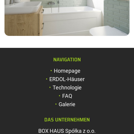
Schriftgröße verg
Schriftgröße verk
Zeichenabstand v
NAVIGATION
Zeichenabstand v
Homepage
Farben umkehren
ERDOL-Häuser
Technologie
Graustufen
FAQ
Großer Mauszeig
Galerie
Leseführung
DAS UNTERNEHMEN
Links unterstreic
BOX HAUS Spółka z o.o.