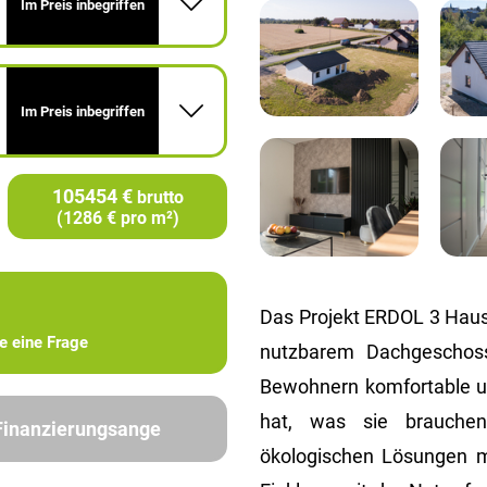
Im Preis inbegriffen
Im Preis inbegriffen
105454 €
brutto
(1286 € pro m²)
Das Projekt ERDOL 3 Haus 
ie eine Frage
nutzbarem Dachgeschoss
Bewohnern komfortable un
hat, was sie brauchen
 Finanzierungsange
ökologischen Lösungen m