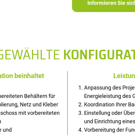
Informieren Sie si
SGEWÄHLTE
KONFIGURA
tion beinhaltet
Leistu
Anpassung des Proje
ereiteten Behältern für
Energieleistung des
solierung, Netz und Kleber
Koordination Ihrer B
schoss mit vorbereiteten
Einstellung oder Übe
n
und Einrichtung ein
e und
Vorbereitung der Fu