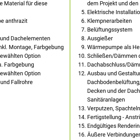
Material für diese
dem Projekt und den
Elektrische Installati
e anthrazit
Klempnerarbeiten
Belüftungssystem
- und Dachelementen
Ausgießer
inkl. Montage, Farbgebung
Wärmepumpe als Heiz
gewählten Option
Schließen/Dämmen d
au. Farbgebung
Dachabschluss/Dä
gewählten Option
Ausbau und Gestaltun
und Fallrohre
Dachbodenbelüftung,
Decken und der Dachs
Sanitäranlagen
Verputzen, Spachtel
Fertigstellung - Anst
Endgültiges Renderi
Äußere Verbindunge