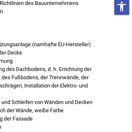
 Richtlinien des Bauunternehmens
accessibility
on
ungsanlage (namhafte EU-Hersteller)
er Decke
mmung
g des Dachbodens, d. h. Errichtung der
 des Fußbodens, der Trennwände, der
chrägen, Installation der Elektro- und
n und Schleifen von Wänden und Decken
rich der Wände, weiße Farbe
ng der Fassade
n