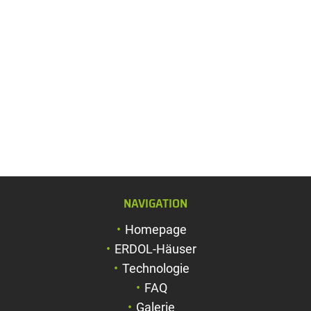
NAVIGATION
Schriftgröße verg
Homepage
Schriftgröße verk
ERDOL-Häuser
Zeichenabstand v
Technologie
FAQ
Zeichenabstand v
Galerie