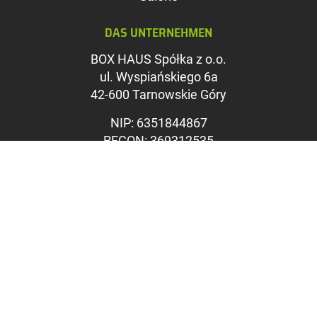
Farben umkehren
DAS UNTERNEHMEN
Graustufen
BOX HAUS Spółka z o.o.
Großer Mauszeig
ul. Wyspiańskiego 6a
Leseführung
42-600 Tarnowskie Góry
Links unterstreic
NIP: 6351844867
REGON: 369312535
KRS: 0000715071
Sąd Rejonowy w Katowicach,
Wydział VIII Gospodarczy KRS
Kapitał zakładowy: 1.100.000
PLN
VERKAUFSBÜRO
Industriestraße 20
2292 Engelhartstetten