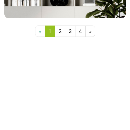
«
1
2
3
4
»