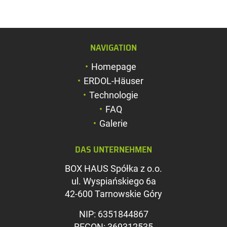
NAVIGATION
Schriftgröße verg
Homepage
Schriftgröße verk
ERDOL-Häuser
Zeichenabstand v
Technologie
FAQ
Zeichenabstand v
Galerie
Farben umkehren
DAS UNTERNEHMEN
Graustufen
BOX HAUS Spółka z o.o.
Großer Mauszeig
ul. Wyspiańskiego 6a
Leseführung
42-600 Tarnowskie Góry
Links unterstreic
NIP: 6351844867
REGON: 369312535