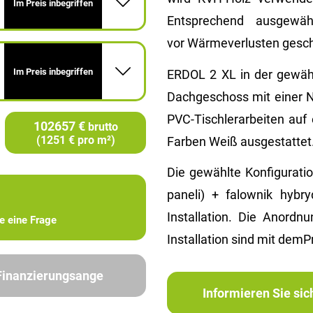
Im Preis inbegriffen
Entsprechend ausgewä
vor Wärmeverlusten gesch
Im Preis inbegriffen
ERDOL 2 XL in der gewähl
Dachgeschoss mit einer 
PVC-Tischlerarbeiten auf
102657 €
brutto
(1251 € pro m²)
Farben Weiß ausgestattet
Die gewählte Konfiguratio
paneli) + falownik hybr
Installation. Die Anordnu
ie eine Frage
Installation sind mit demPr
 Finanzierungsange
Informieren Sie si