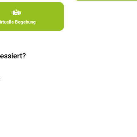
irtuelle Begehung
essiert?
?