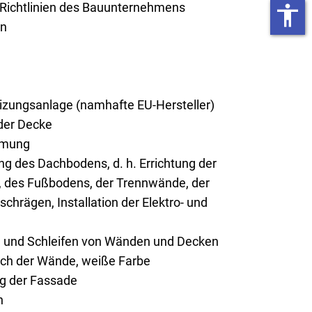
 Richtlinien des Bauunternehmens
accessibility
on
ungsanlage (namhafte EU-Hersteller)
er Decke
mmung
g des Dachbodens, d. h. Errichtung der
 des Fußbodens, der Trennwände, der
chrägen, Installation der Elektro- und
n und Schleifen von Wänden und Decken
rich der Wände, weiße Farbe
ng der Fassade
n