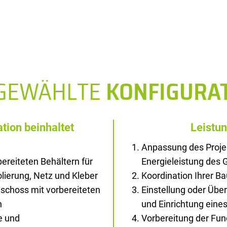
SGEWÄHLTE
KONFIGURA
tion beinhaltet
Leistu
Anpassung des Proje
ereiteten Behältern für
Energieleistung des
solierung, Netz und Kleber
Koordination Ihrer B
schoss mit vorbereiteten
Einstellung oder Übe
n
und Einrichtung ein
e und
Vorbereitung der Fu