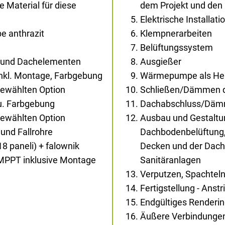
Material für diese
dem Projekt und den
Elektrische Installati
e anthrazit
Klempnerarbeiten
Belüftungssystem
- und Dachelementen
Ausgießer
inkl. Montage, Farbgebung
Wärmepumpe als Heiz
gewählten Option
Schließen/Dämmen d
au. Farbgebung
Dachabschluss/Dä
gewählten Option
Ausbau und Gestaltun
und Fallrohre
Dachbodenbelüftung,
18 paneli) + falownik
Decken und der Dachs
 MPPT inklusive Montage
Sanitäranlagen
Verputzen, Spachtel
Fertigstellung - Anst
Endgültiges Renderi
Äußere Verbindunge