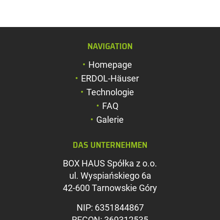
NAVIGATION
Schriftgröße verg
Homepage
Schriftgröße verk
ERDOL-Häuser
Zeichenabstand v
Technologie
FAQ
Zeichenabstand v
Galerie
Farben umkehren
DAS UNTERNEHMEN
Graustufen
BOX HAUS Spółka z o.o.
Großer Mauszeig
ul. Wyspiańskiego 6a
Leseführung
42-600 Tarnowskie Góry
Links unterstreic
NIP: 6351844867
REGON: 369312535