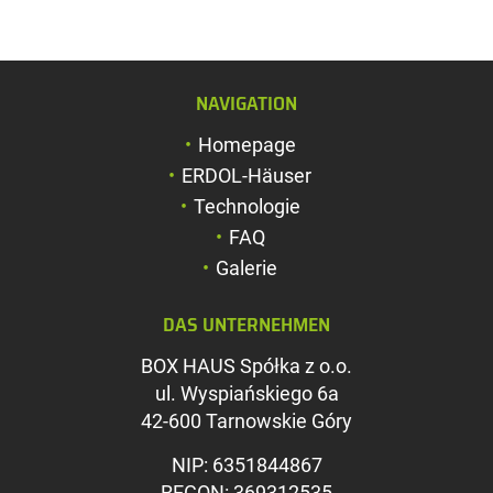
NAVIGATION
Schriftgröße verg
Homepage
Schriftgröße verk
ERDOL-Häuser
Zeichenabstand v
Technologie
FAQ
Zeichenabstand v
Galerie
Farben umkehren
DAS UNTERNEHMEN
Graustufen
BOX HAUS Spółka z o.o.
Großer Mauszeig
ul. Wyspiańskiego 6a
Leseführung
42-600 Tarnowskie Góry
Links unterstreic
NIP: 6351844867
REGON: 369312535