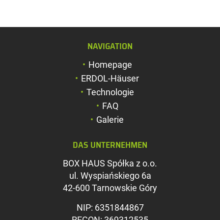
NAVIGATION
Schriftgröße verg
Homepage
Schriftgröße verk
ERDOL-Häuser
Zeichenabstand v
Technologie
FAQ
Zeichenabstand v
Galerie
Farben umkehren
DAS UNTERNEHMEN
Graustufen
BOX HAUS Spółka z o.o.
Großer Mauszeig
ul. Wyspiańskiego 6a
Leseführung
42-600 Tarnowskie Góry
Links unterstreic
NIP: 6351844867
REGON: 369312535