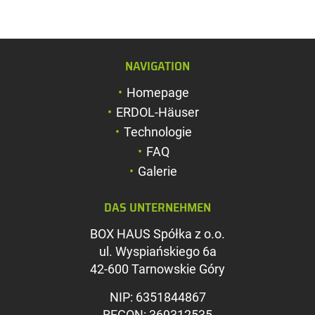
NAVIGATION
Schriftgröße verg
Homepage
Schriftgröße verk
ERDOL-Häuser
Zeichenabstand v
Technologie
FAQ
Zeichenabstand v
Galerie
Farben umkehren
DAS UNTERNEHMEN
Graustufen
BOX HAUS Spółka z o.o.
Großer Mauszeig
ul. Wyspiańskiego 6a
Leseführung
42-600 Tarnowskie Góry
Links unterstreic
NIP: 6351844867
REGON: 369312535