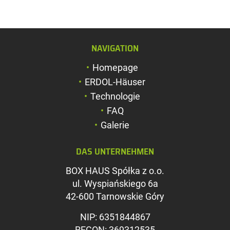
NAVIGATION
Schriftgröße verg
Homepage
Schriftgröße verk
ERDOL-Häuser
Zeichenabstand v
Technologie
FAQ
Zeichenabstand v
Galerie
Farben umkehren
DAS UNTERNEHMEN
Graustufen
BOX HAUS Spółka z o.o.
Großer Mauszeig
ul. Wyspiańskiego 6a
Leseführung
42-600 Tarnowskie Góry
Links unterstreic
NIP: 6351844867
REGON: 369312535