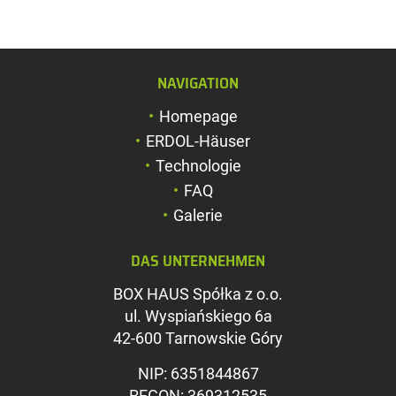
NAVIGATION
Schriftgröße verg
Homepage
Schriftgröße verk
ERDOL-Häuser
Zeichenabstand v
Technologie
FAQ
Zeichenabstand v
Galerie
Farben umkehren
DAS UNTERNEHMEN
Graustufen
BOX HAUS Spółka z o.o.
Großer Mauszeig
ul. Wyspiańskiego 6a
Leseführung
42-600 Tarnowskie Góry
Links unterstreic
NIP: 6351844867
REGON: 369312535