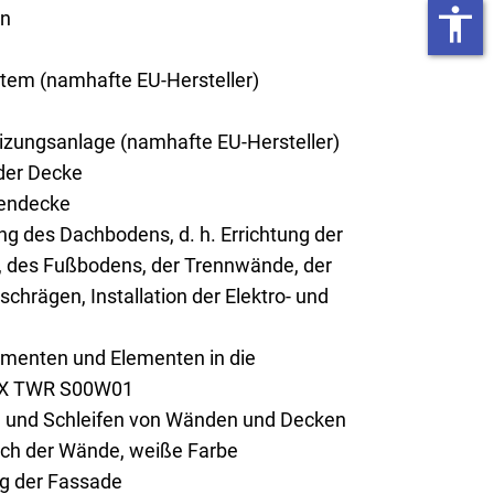
accessibility
on
tem (namhafte EU-Hersteller)
ungsanlage (namhafte EU-Hersteller)
er Decke
endecke
g des Dachbodens, d. h. Errichtung der
 des Fußbodens, der Trennwände, der
chrägen, Installation der Elektro- und
ementen und Elementen in die
UX TWR S00W01
n und Schleifen von Wänden und Decken
rich der Wände, weiße Farbe
ng der Fassade