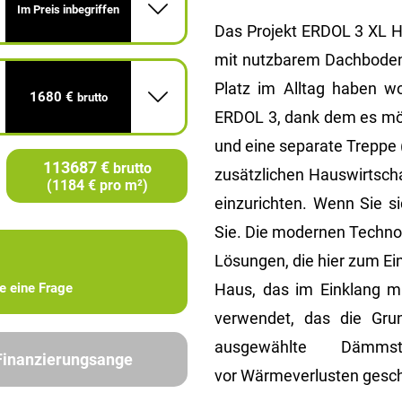
Im Preis inbegriffen
Das Projekt ERDOL 3 XL Ha
mit nutzbarem Dachboden)
Platz im Alltag haben wo
1680 €
brutto
ERDOL 3, dank dem es mög
und eine separate Treppe 
113687 €
brutto
zusätzlichen Hauswirtsch
(1184 € pro m²)
einzurichten. Wenn Sie s
Sie. Die modernen Techno
Lösungen, die hier zum E
Haus, das im Einklang mi
ie eine Frage
verwendet, das die Grun
ausgewählte Dämm
 Finanzierungsange
vor Wärmeverlusten gesch