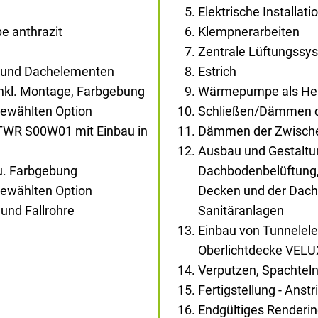
Elektrische Installati
e anthrazit
Klempnerarbeiten
Zentrale Lüftungssys
- und Dachelementen
Estrich
inkl. Montage, Farbgebung
Wärmepumpe als Heiz
gewählten Option
Schließen/Dämmen d
TWR S00W01 mit Einbau in
Dämmen der Zwisch
Ausbau und Gestaltun
au. Farbgebung
Dachbodenbelüftung,
gewählten Option
Decken und der Dachs
und Fallrohre
Sanitäranlagen
Einbau von Tunnelel
Oberlichtdecke VEL
Verputzen, Spachtel
Fertigstellung - Anst
Endgültiges Renderi