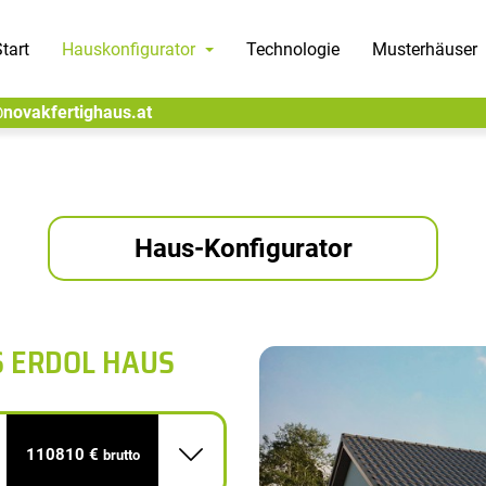
tart
Hauskonfigurator
Technologie
Musterhäuser
@novakfertighaus.at
Haus-Konfigurator
S ERDOL HAUS
110810 €
brutto