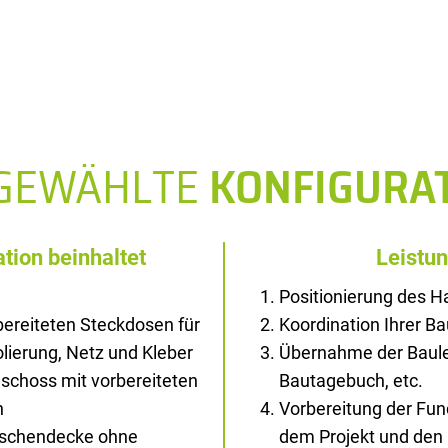
SGEWÄHLTE
KONFIGURA
tion beinhaltet
Leistu
Positionierung des 
ereiteten Steckdosen für
Koordination Ihrer B
solierung, Netz und Kleber
Übernahme der Baule
schoss mit vorbereiteten
Bautagebuch, etc.
n
Vorbereitung der Fu
wischendecke ohne
dem Projekt und den