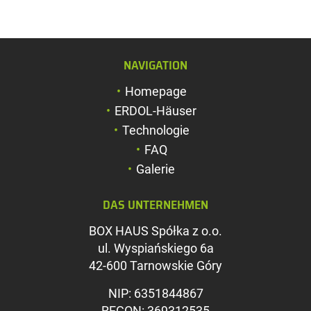
NAVIGATION
Schriftgröße verg
Homepage
Schriftgröße verk
ERDOL-Häuser
Zeichenabstand v
Technologie
FAQ
Zeichenabstand v
Galerie
Farben umkehren
DAS UNTERNEHMEN
Graustufen
BOX HAUS Spółka z o.o.
Großer Mauszeig
ul. Wyspiańskiego 6a
Leseführung
42-600 Tarnowskie Góry
Links unterstreic
NIP: 6351844867
REGON: 369312535