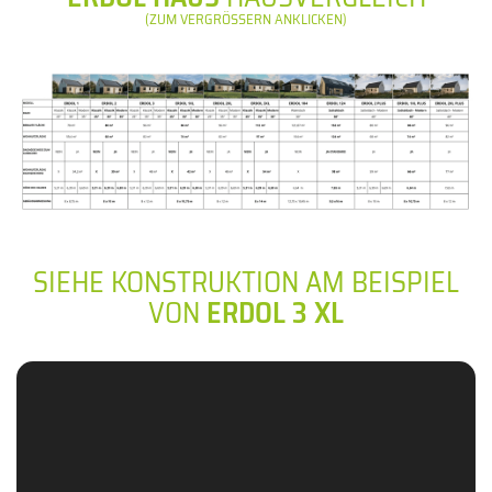
(ZUM VERGRÖSSERN ANKLICKEN)
SIEHE KONSTRUKTION AM BEISPIEL
VON
ERDOL 3 XL