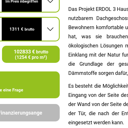
Im Preis inbegriffen
Das Projekt ERDOL 3 Haus 
nutzbarem Dachgeschoss
Bewohnern komfortable un
1311 €
brutto
hat, was sie brauchen
ökologischen Lösungen m
102833 €
brutto
Einklang mit der Natur fu
(1254 € pro m²)
die Grundlage der gesa
Dämmstoffe sorgen dafür,
Es besteht die Möglichke
ie eine Frage
Eingang von der Seite de
der Wand von der Seite de
 Finanzierungsange
der Tür, die nach der En
eingesetzt werden kann.