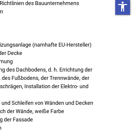
 Richtlinien des Bauunternehmens
accessibility
on
ungsanlage (namhafte EU-Hersteller)
er Decke
mmung
g des Dachbodens, d. h. Errichtung der
 des Fußbodens, der Trennwände, der
chrägen, Installation der Elektro- und
n und Schleifen von Wänden und Decken
rich der Wände, weiße Farbe
ng der Fassade
n