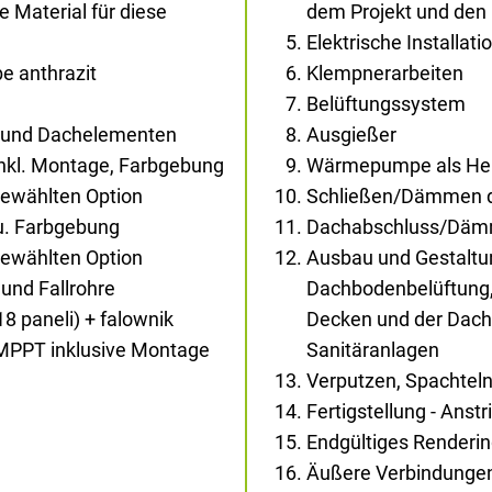
Material für diese
dem Projekt und den
Elektrische Installati
e anthrazit
Klempnerarbeiten
Belüftungssystem
- und Dachelementen
Ausgießer
inkl. Montage, Farbgebung
Wärmepumpe als Heiz
gewählten Option
Schließen/Dämmen d
au. Farbgebung
Dachabschluss/Dä
gewählten Option
Ausbau und Gestaltun
und Fallrohre
Dachbodenbelüftung,
18 paneli) + falownik
Decken und der Dachs
 MPPT inklusive Montage
Sanitäranlagen
Verputzen, Spachtel
Fertigstellung - Anst
Endgültiges Renderi
Äußere Verbindunge