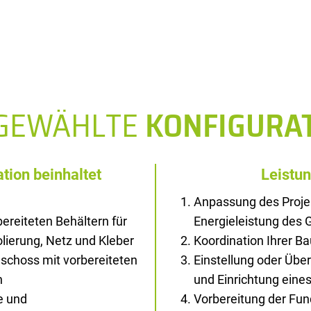
SGEWÄHLTE
KONFIGURA
tion beinhaltet
Leistu
Anpassung des Proje
ereiteten Behältern für
Energieleistung des
solierung, Netz und Kleber
Koordination Ihrer B
schoss mit vorbereiteten
Einstellung oder Übe
n
und Einrichtung ein
e und
Vorbereitung der Fu