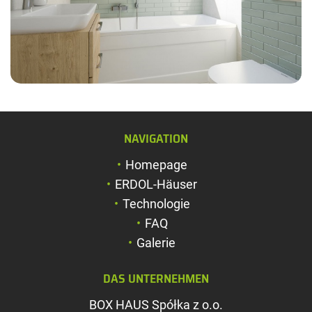
Schriftgröße verg
Schriftgröße verk
Zeichenabstand v
NAVIGATION
Zeichenabstand v
Homepage
Farben umkehren
ERDOL-Häuser
Technologie
Graustufen
FAQ
Großer Mauszeig
Galerie
Leseführung
DAS UNTERNEHMEN
Links unterstreic
BOX HAUS Spółka z o.o.